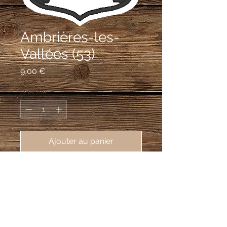
Ambrières-les-
Vallées (53)
Prix
9,00 €
Quantité
*
Ajouter au panier
écusson brodé de Ambrières-les-
Vallées (53300), 62X80mm
D'argent au sautoir de gueules engrelé
de sable