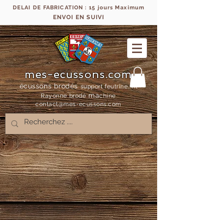
DELAI DE FABRICATION : 15 jours Maximum
ENVOI EN SUIVI
mes-ecussons.com
écussons brodés
support feutrine, fil
ma
Rayonne bro
dé
chine
contact@mes-
ecussons.com