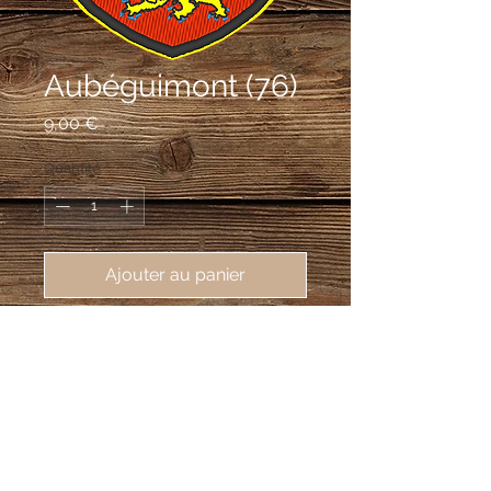
Aubéguimont (76)
Prix
9,00 €
Quantité
*
Ajouter au panier
écusson brodé Aubéguimont
(76390), 62X80 mm
Coupé: au 1er parti au I d'azur à deux
navettes d'argent passées en sautoir,
au II d'or à roue de sainte Catherine de
sable faillie au canton senestre du