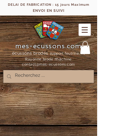
DELAI DE FABRICATION : 15 jours Maximum
ENVOI EN SUIVI
mes-ecussons.com
écussons brodés
support feutrine, fil
ma
Rayonne bro
dé
chine
contact@mes-
ecussons.com