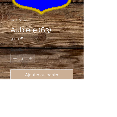
SKU : 63170
Aubière (63)
Prix
9,00 €
Quantité
*
Ajouter au panier
écusson brodé ville d'Aubière 
(63170), 62X80 mm
D'azur à la fasce d'or