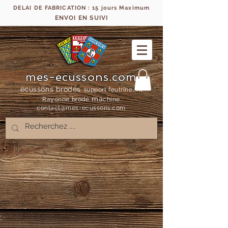
DELAI DE FABRICATION : 15 jours Maximum
ENVOI EN SUIVI
mes-ecussons.com
écussons brodés
support feutrine, fil
ma
Rayonne bro
dé
chine
contact@mes-
ecussons.com