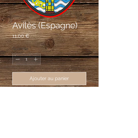
Avilès (Espagne)
Prix
11,00 €
Quantité
*
Ajouter au panier
écusson brodé Avilès (Espagne),
62X80 mm
De gueules, au navire de trois mâts
d’or navigant sur une mer ondée d’azur
et d’argent, avec une croix sur le mât et
une scie sur la proue du navire, brisant