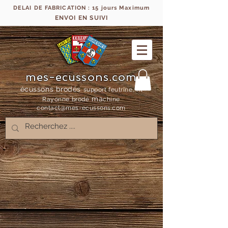
DELAI DE FABRICATION : 15 jours Maximum
ENVOI EN SUIVI
mes-ecussons.com
écussons brodés
support feutrine, fil
ma
Rayonne bro
dé
chine
contact@mes-
ecussons.com