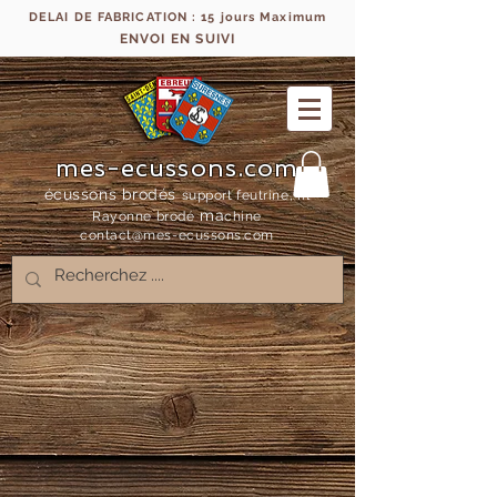
DELAI DE FABRICATION : 15 jours Maximum
ENVOI EN SUIVI
mes-ecussons.com
écussons brodés
support feutrine, fil
ma
Rayonne bro
dé
chine
contact@mes-
ecussons.com