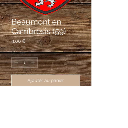
Beaumont en
Cambrésis (59)
Prix
9,00 €
Quantité
*
Ajouter au panier
écusson brodé Beaumont en
Cambrésis (59540), 62X80 mm
De gueules à trois lionceaux d'argent.