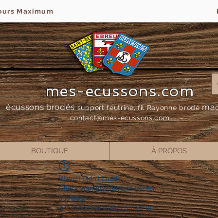
jours Maximum
mes-ecussons.com
écussons brodés
ma
support feutrine, fil Rayonne bro
dé
contact@mes-
ecussons.com
BOUTIQUE
À PROPOS
Widget Didn’t Load
Check your internet and refresh
this page.
If that doesn’t work, contact us.