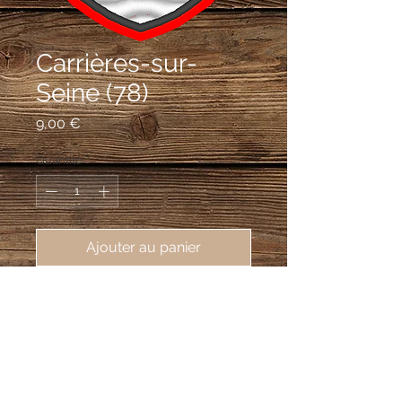
Carrières-sur-
Seine (78)
Prix
9,00 €
Quantité
*
Ajouter au panier
écusson brodé de Carrières-sur-
Seine (78420), 62X80mm
De gueules à trois têtus de carrier d’or
rangés en fasce et soutenu d’ondes
d’argent mouvant de la pointe ; au chef