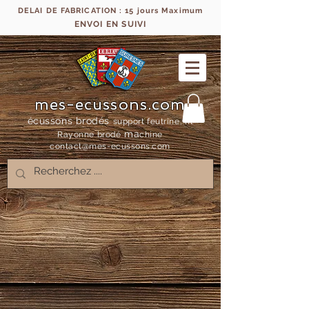
DELAI DE FABRICATION : 15 jours Maximum
ENVOI EN SUIVI
mes-ecussons.com
écussons brodés
support feutrine, fil
ma
Rayonne bro
dé
chine
contact@mes-
ecussons.com