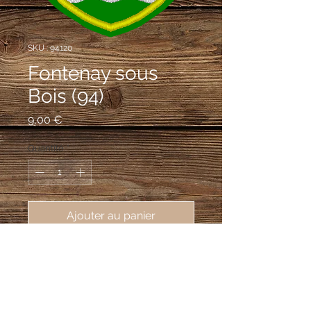
SKU : 94120
Fontenay sous
Bois (94)
Prix
9,00 €
Quantité
*
Ajouter au panier
écusson brodé ville de Fontenay 
sous Bois (94120), 62X80 mm
D'or au chêne de sinople englanté du
champ, posé sur une terrasse aussi de