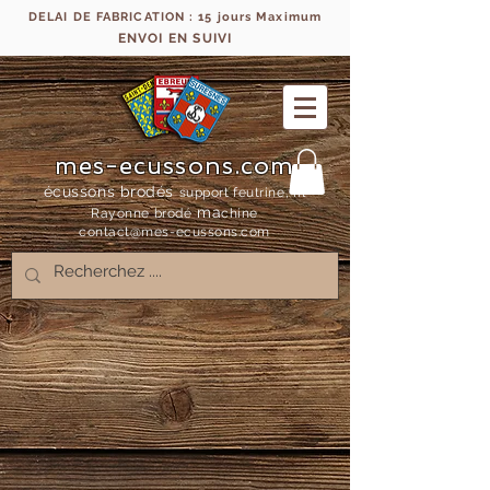
DELAI DE FABRICATION : 15 jours Maximum
ENVOI EN SUIVI
mes-ecussons.com
écussons brodés
support feutrine, fil
ma
Rayonne bro
dé
chine
contact@mes-
ecussons.com