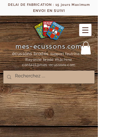
DELAI DE FABRICATION : 15 jours Maximum
ENVOI EN SUIVI
mes-ecussons.com
écussons brodés
support feutrine, fil
ma
Rayonne bro
dé
chine
contact@mes-
ecussons.com