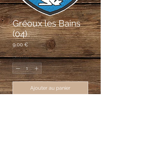
Gréoux les Bains
(04)
Prix
9,00 €
Quantité
*
Ajouter au panier
écusson brodé Gréoux les Bains
(04800), 62X80 mm
Coupé: au 1er d'argent au loup
passant de sable, au 2e d'azur à
l'écureuil assis d'argent.