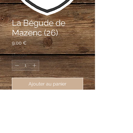
La Bégude de
Mazenc (26)
Prix
9,00 €
Quantité
*
Ajouter au panier
écusson brodé de la ville La Bégude 
de Mazenc (26160), 62X80mm