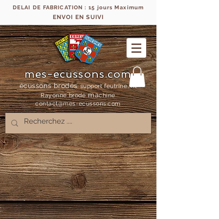
DELAI DE FABRICATION : 15 jours Maximum
ENVOI EN SUIVI
mes-ecussons.com
écussons brodés
support feutrine, fil
ma
Rayonne bro
dé
chine
contact@mes-
ecussons.com