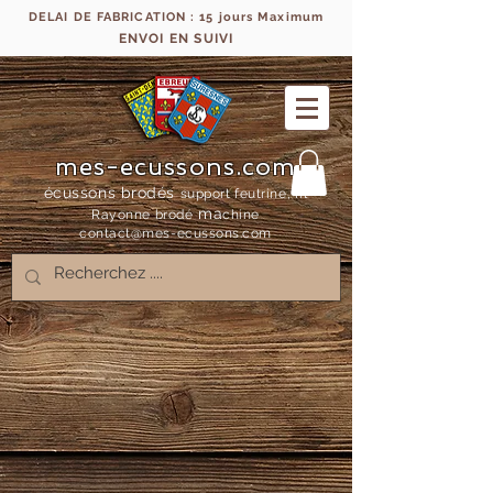
DELAI DE FABRICATION : 15 jours Maximum
ENVOI EN SUIVI
mes-ecussons.com
écussons brodés
support feutrine, fil
ma
Rayonne bro
dé
chine
contact@mes-
ecussons.com