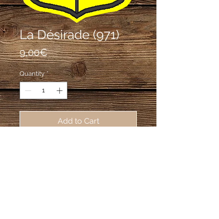
La Désirade (971)
Price
9,00€
Quantity
*
Add to Cart
écusson brodé de La Désirade 
(97127), 62X80mm
Fabrication à la pièce d'écussons brodés