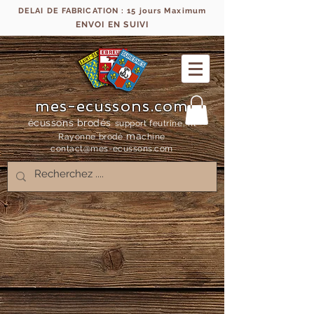
DELAI DE FABRICATION : 15 jours Maximum
ENVOI EN SUIVI
mes-ecussons.com
écussons brodés
support feutrine, fil
ma
Rayonne bro
dé
chine
contact@mes-
ecussons.com