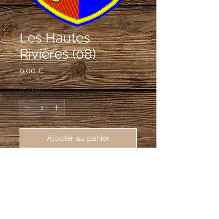
Les Hautes
Rivières (08)
Prix
9,00 €
Quantité
*
Ajouter au panier
écusson brodé Les Hautes Rivières
(08800), 62X80 mm
Parti: au 1er de gueules à la feuille de
polypode d'or, au 2e d'azur à sept
glaives versés d'or, ordonnées 2, 3 et 2.