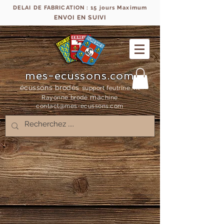
DELAI DE FABRICATION : 15 jours Maximum
ENVOI EN SUIVI
mes-ecussons.com
écussons brodés
support feutrine, fil
ma
Rayonne bro
dé
chine
contact@mes-
ecussons.com