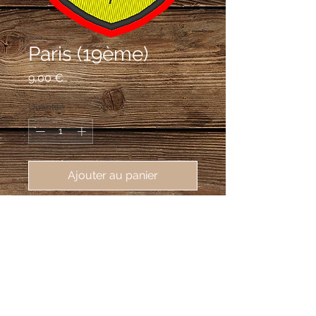
Paris (19ème)
Prix
9,00 €
Quantité
*
Ajouter au panier
écusson brodé de Paris 19ème 
(75019), 62X80mm
De gueules au mont de trois coupeaux
d’or sommé d’un kiosque d’argent ; au
chef du même chargé d’une croix de
Malte de sinople accostée de deux