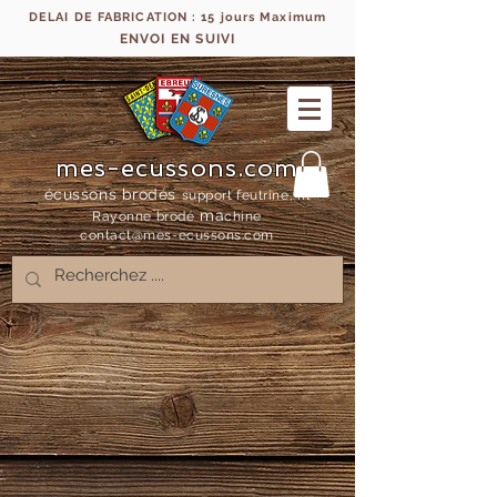
DELAI DE FABRICATION : 15 jours Maximum
ENVOI EN SUIVI
mes-ecussons.com
écussons brodés
support feutrine, fil
ma
Rayonne bro
dé
chine
contact@mes-
ecussons.com