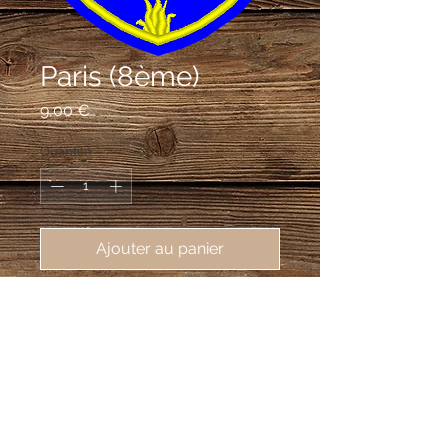
Paris (8ème)
Prix
9,00 €
Quantité
*
Ajouter au panier
écusson brodé de Paris 8ème 
(75008), 62X80mm
D'azur au chevron d'argent écimé,
chargé de six arbres de gueules,
sommé d'une aigle de l'Empire d'or,
accompagné en chef de deux roses