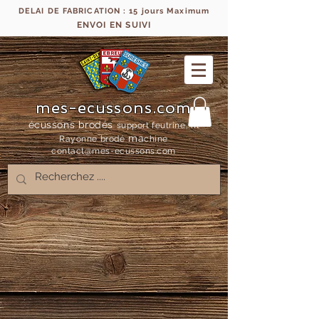
DELAI DE FABRICATION : 15 jours Maximum
ENVOI EN SUIVI
mes-ecussons.com
écussons brodés
support feutrine, fil
ma
Rayonne bro
dé
chine
contact@mes-
ecussons.com