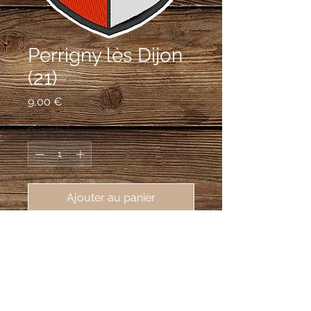
Perrigny lès Dijon
(21)
Prix
9,00 €
Quantité
*
Ajouter au panier
écusson brodé Perrigny lès Dijon
(21160), 62X80 mm
Écartelé d'argent et de gueules; au
chef d'azur chargé de trois fleurs à huit
pétales d'or boutonnées d'azur.