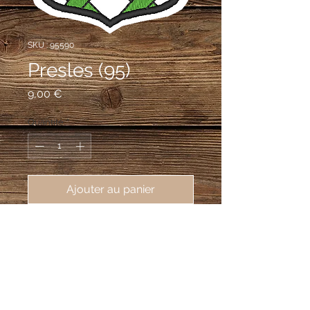
SKU : 95590
Presles (95)
Prix
9,00 €
Quantité
*
Ajouter au panier
écusson brodé ville de Presles 
(95590), 62X80mm
d'argent fretté de huit pièces de
sinople