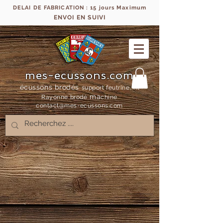
DELAI DE FABRICATION : 15 jours Maximum
ENVOI EN SUIVI
mes-ecussons.com
écussons brodés
support feutrine, fil
ma
Rayonne bro
dé
chine
contact@mes-
ecussons.com