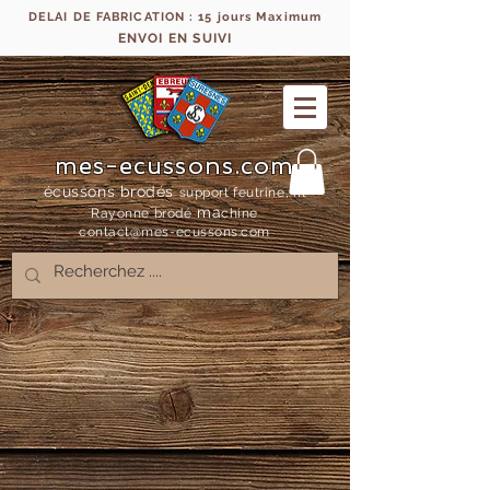
DELAI DE FABRICATION : 15 jours Maximum
ENVOI EN SUIVI
mes-ecussons.com
écussons brodés
support feutrine, fil
ma
Rayonne bro
dé
chine
contact@mes-
ecussons.com