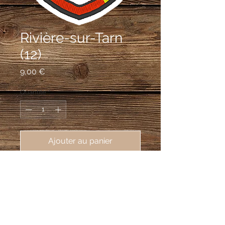
Rivière-sur-Tarn
(12)
Prix
9,00 €
Quantité
*
Ajouter au panier
écusson brodé de Rivière-sur-Tarn 
(12640), 62X80mm
D'argent au lion écartelé de gueules et
d'or, cantonné de quatre tourteaux
d'azur; à la bordure réduite, ondée et