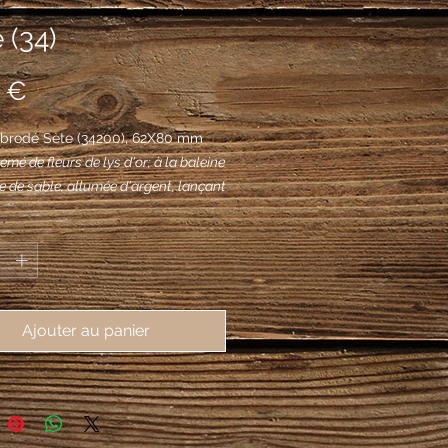
 (34)
Prix
 €
 brodé Sète (34200), 62X80 mm
mé de fleurs de lys d'or; à la baleine
e de sable, allumée d'argent, lançant
'obus du même et de trois grenades
*
 enflammées de gueules.
Ajouter au panier