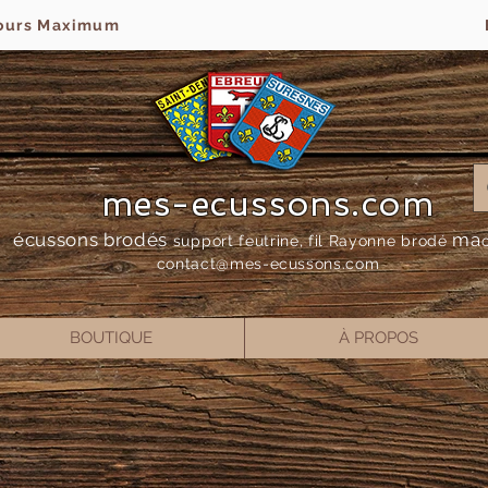
jours Maximum
mes-ecussons.com
écussons brodés
ma
support feutrine, fil Rayonne bro
dé
contact@mes-
ecussons.com
BOUTIQUE
À PROPOS