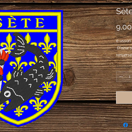
Sète
9,00
é usson
D'azur se
renversé
un jet d
Quantité
de sable