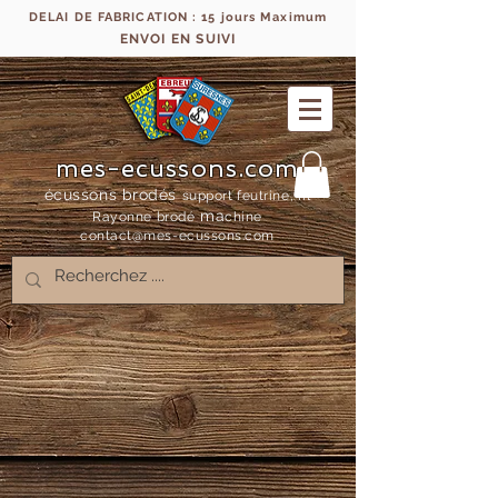
DELAI DE FABRICATION : 15 jours Maximum
ENVOI EN SUIVI
mes-ecussons.com
écussons brodés
support feutrine, fil
ma
Rayonne bro
dé
chine
contact@mes-
ecussons.com