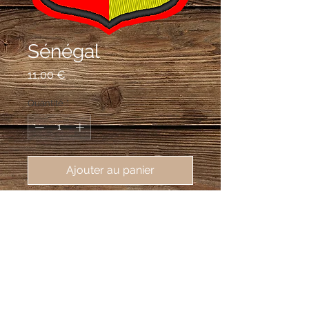
Sénégal
Prix
11,00 €
Quantité
*
Ajouter au panier
écusson brodé du Sénégal,
62X80mm
parti en 1 de gueules au lion d'or
rampant, en 2 d'or, ondé de sinople, au
baobab au naturel