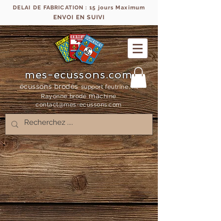
DELAI DE FABRICATION : 15 jours Maximum
ENVOI EN SUIVI
mes-ecussons.com
écussons brodés
support feutrine, fil
ma
Rayonne bro
dé
chine
contact@mes-
ecussons.com