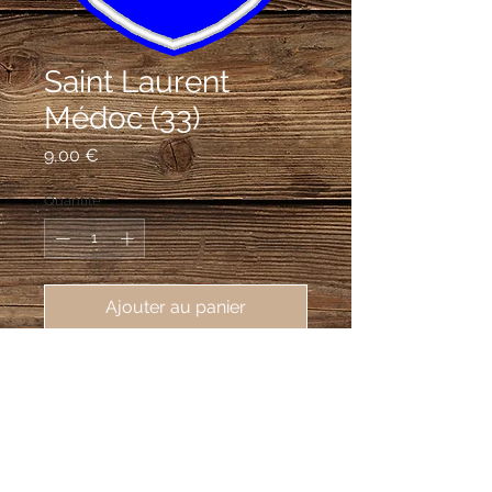
Saint Laurent
Médoc (33)
Prix
9,00 €
Quantité
*
Ajouter au panier
écusson brodé Saint Laurent Médoc 
(33112), 62X80mm
D'azur au bâton d'argent, au léopard
d'or brochant en abîme; au chef de
gueules chargé de trois croix de Malte