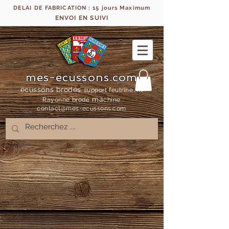
DELAI DE FABRICATION : 15 jours Maximum
ENVOI EN SUIVI
mes-ecussons.com
écussons brodés
support feutrine, fil
ma
Rayonne bro
dé
chine
contact@mes-
ecussons.com