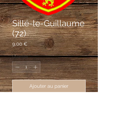
Sillé-le-Guillaume
(72)
Prix
9,00 €
Quantité
*
Ajouter au panier
écusson brodé de Sillé-le-Guillaume 
(72140), 62X80mm
De gueules à six lionceaux d'or
ordonnés 3, 2 et 1.