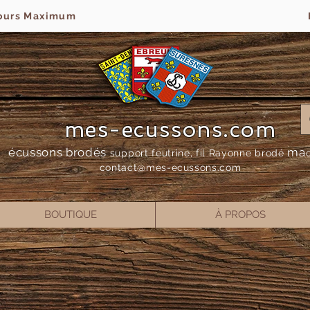
jours Maximum
mes-ecussons.com
écussons brodés
ma
support feutrine, fil Rayonne bro
dé
contact@mes-
ecussons.com
BOUTIQUE
À PROPOS