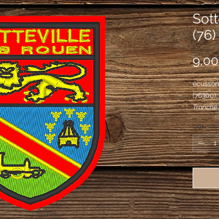
Sott
(76)
9,00
écusson 
(76300)
Tranché :
ouverte 
Quantité
abeilles 
sinople 
» d'or, à
brochant
chargé d