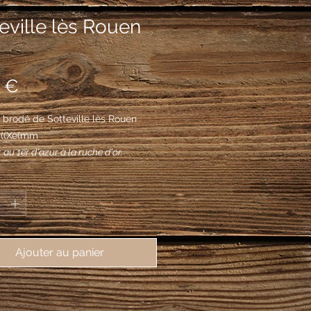
eville lès Rouen
Prix
 €
brodé de Sotteville lès Rouen 
, ((Xè(mm
 au 1er d'azur à la ruche d'or,
de gueules, accompagnée de sept
*
en vol et ordonnées en orle, au 2e de
à la locomotive ancienne « Buddicom
 la cotice de gueules bordée d'or
 sur la partition; au chef de gueules
Ajouter au panier
'un léopard d'or.