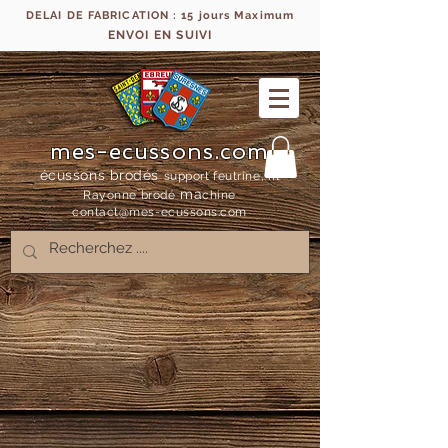
DELAI DE FABRICATION : 15 jours Maximum
ENVOI EN SUIVI
mes-ecussons.com
écussons brodés
support feutrine, fil
ma
Rayonne bro
dé
chine
contact@mes-
ecussons.com