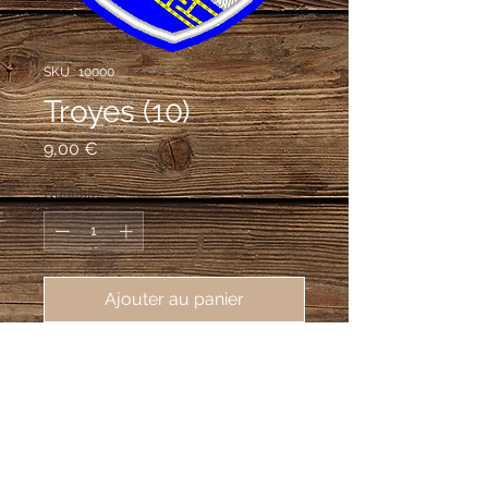
SKU : 10000
Troyes (10)
Prix
9,00 €
Quantité
*
Ajouter au panier
écusson de Troyes (10000), 62X80
mm, préfecture de l'Aube:
d'azur à la bande d'argent côtoyée de
deux doubles cotices potencées et
contre-potencées d'or, au chef aussi