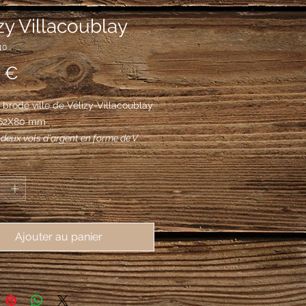
zy Villacoublay
40
Prix
 €
brodé ville de Vélizy-Villacoublay 
 62X80 mm
 deux vols d'argent en forme de V
un au-dessus de l'autre, accompagné
*
'une étoile et en pointe de deux
uilles, entre chacun d'eux de deux
lé tigés et feuillés, posés l'un en
autre en barre, le tout d'or.
Ajouter au panier