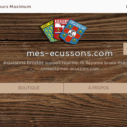
jours Maximum
mes-ecussons.com
écussons brodés
ma
support feutrine, fil Rayonne bro
dé
contact@mes-
ecussons.com
BOUTIQUE
À PROPOS