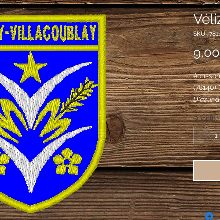
Véli
SKU : 781
9,00
écusson 
(78140)
D'azur à
posés l'
Quantité
en chef d
quintefe
épis de b
bande, l'