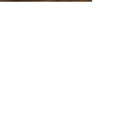
Vous pouvez me commander celui qui
vous manque, j'essaierai de vous
l'expédier le plus rapidement possible,
en général le lundi ou le mardi suivant
votre demande.
Si la ville que vous recherchez n’existe
pas, écrivez-moi, et je pourrais peut
être la trouver dans ma collection.
Contact
Fabrication à la pièce d'écussons brodés
de communes et régions de France et
d'ailleurs, réalisés sur place et sur
commande, fabrication locale et rapide.
Mentions légales
Politique de confidentialité
Conditions Générales de Vente