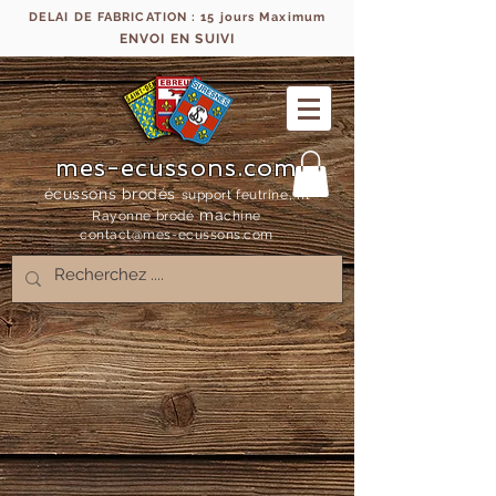
DELAI DE FABRICATION : 15 jours Maximum
ENVOI EN SUIVI
mes-ecussons.com
écussons brodés
support feutrine, fil
ma
Rayonne bro
dé
chine
contact@mes-
ecussons.com