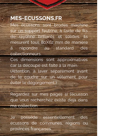
MES-ECUSSONS.FR
Mes écussons sont brodés machine
sur un support feutrine, à l’aide de fils
de rayonne brillants et solides. Ils
mesurent tous 80X62 mm de manière
à répondre au standard des
collectionneurs.
Ces dimensions sont approximatives
car la découpe est faite à la main.
(Attention, à laver séparément avant
de le coudre sur un vêtement pour
éviter le dégorgement.)
Regardez sur mes pages si l’écusson
que vous recherchez existe déjà dans
ma collection.
Je possède essentiellement des
écussons de communes, régions ou
provinces françaises.