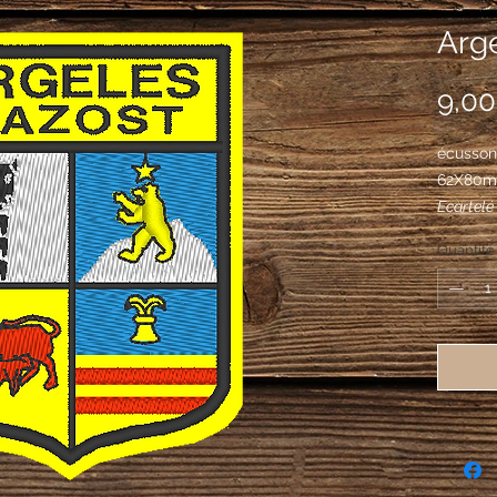
Arge
9,00
écusson
62X80
Ecartelé 
sanglier
Quantité
aussi d'
de sangl
au deuxi
descend
surmonté
troisième
son vea
coupé au 
II d'or 