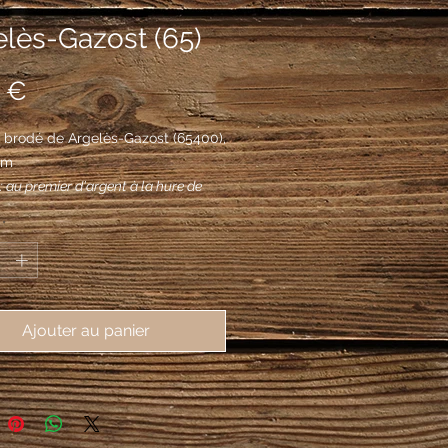
lès-Gazost (65)
Prix
 €
 brodé de Argelès-Gazost (65400), 
mm
: au premier d'argent à la hure de
 en rencontre de sable défendue
*
argent soutenue de trois pieds aussi
ier de sable de front rangés en pal,
ème d'azur à l'ours en pied d'or
ant d'une montagne d'argent
Ajouter au panier
e d'une étoile aussi d'or, au
 d'or à la vache de gueules allaitant
u contourné du même, au quatrième
I d'azur au roc d'échiquier d'or et au
aux deux fasces de gueules