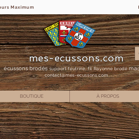
jours Maximum
mes-ecussons.com
écussons brodés
ma
support feutrine, fil Rayonne bro
dé
contact@mes-
ecussons.com
BOUTIQUE
À PROPOS