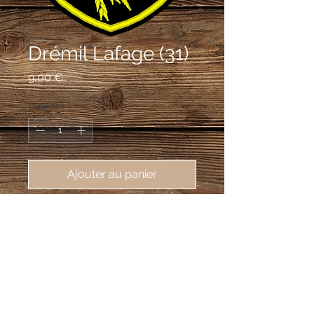
Drémil Lafage (31)
Prix
9,00 €
Quantité
*
Ajouter au panier
écusson brodé Drémil Lafage
(31280), 62X80 mm
De sable à trois cosses de millet d'or,
celle du milieu ayant la pointe en bas.