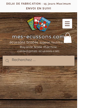
DELAI DE FABRICATION : 15 jours Maximum
ENVOI EN SUIVI
mes-ecussons.com
écussons brodés
support feutrine, fil
ma
Rayonne bro
dé
chine
contact@mes-
ecussons.com