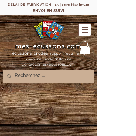
DELAI DE FABRICATION : 15 jours Maximum
ENVOI EN SUIVI
mes-ecussons.com
écussons brodés
support feutrine, fil
ma
Rayonne bro
dé
chine
contact@mes-
ecussons.com