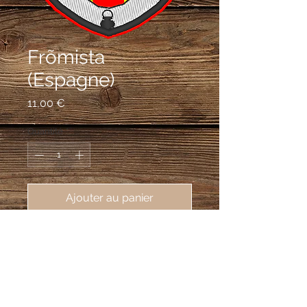
Frõmista
(Espagne)
Prix
11,00 €
Quantité
*
Ajouter au panier
écusson brodé Frõmista (Espagne),
62X80 mm
D'or au pal de gueules, un lion
couronné du même, armé, lampassé
d’azur, ceint d'argent, à la bordure du