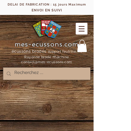
DELAI DE FABRICATION : 15 jours Maximum
ENVOI EN SUIVI
mes-ecussons.com
écussons brodés
support feutrine, fil
ma
Rayonne bro
dé
chine
contact@mes-
ecussons.com