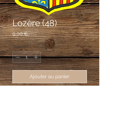
Lozère (48)
Prix
9,00 €
Quantité
*
Ajouter au panier
écusson brodé du département de 
la Lozère (48), 62X80mm
Parti : au premier d’azur semé de fleurs
de lys d’or, au deuxième d’or à quatre
pals de gueules.