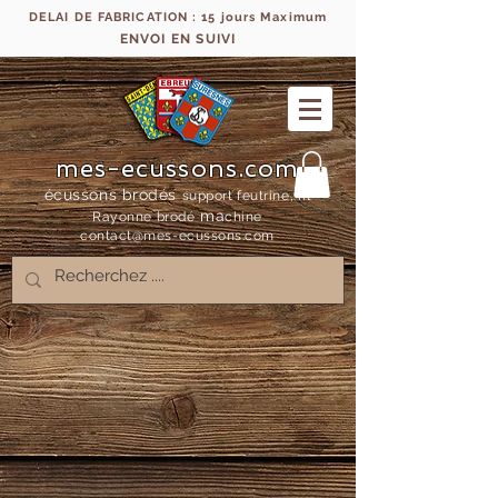
DELAI DE FABRICATION : 15 jours Maximum
ENVOI EN SUIVI
mes-ecussons.com
écussons brodés
support feutrine, fil
ma
Rayonne bro
dé
chine
contact@mes-
ecussons.com