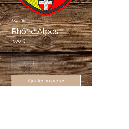
SKU : R01
Rhône Alpes
Prix
9,00 €
Quantité
*
Ajouter au panier
écusson brodé de la région Rhône 
Alpes, 62X80mm
Parti d'or à un dauphin d'azur barbé,
oreillé et peautré de gueules et de
gueules au lion d'argent; au chef