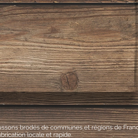
cussons brodés de communes et régions de France 
rication locale et rapide.