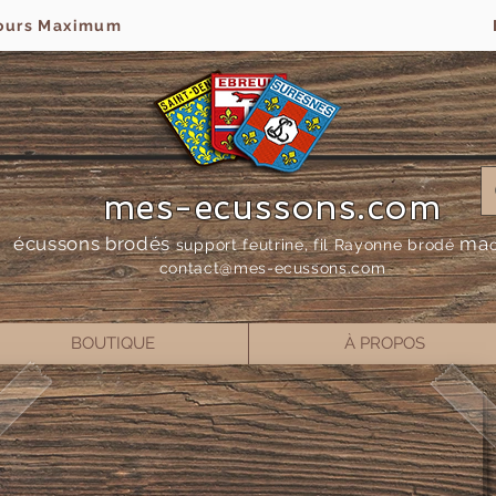
jours Maximum
mes-ecussons.com
écussons brodés
ma
support feutrine, fil Rayonne bro
dé
contact@mes-
ecussons.com
BOUTIQUE
À PROPOS