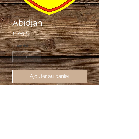
Abidjan
Prix
11,00 €
Quantité
*
Ajouter au panier
écusson brodé de Abidjan, capitale
de la Côte d'Ivoire, 62X80mm