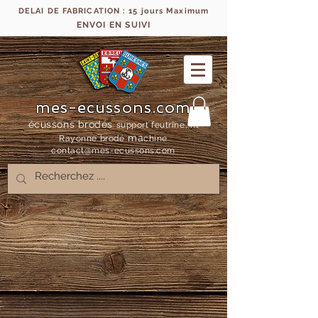
DELAI DE FABRICATION : 15 jours Maximum
ENVOI EN SUIVI
mes-ecussons.com
écussons brodés
support feutrine, fil
ma
Rayonne bro
dé
chine
contact@mes-
ecussons.com