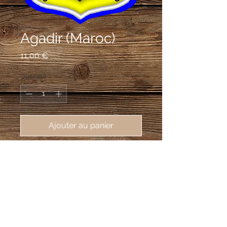
Agadir (Maroc)
Prix
11,00 €
Quantité
*
Ajouter au panier
écusson brodé de Agadir (Maroc), 
55X75mm