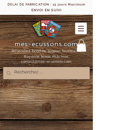
DELAI DE FABRICATION : 15 jours Maximum
ENVOI EN SUIVI
mes-ecussons.com
écussons brodés
support feutrine, fil
ma
Rayonne bro
dé
chine
contact@mes-
ecussons.com