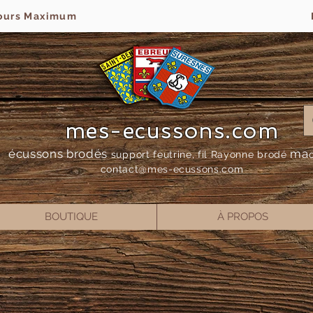
jours Maximum
mes-ecussons.com
écussons brodés
ma
support feutrine, fil Rayonne bro
dé
contact@mes-
ecussons.com
BOUTIQUE
À PROPOS