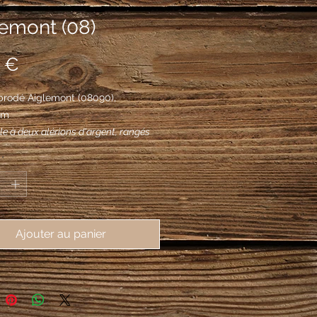
lemont (08)
Prix
 €
brodé Aiglemont (08090), 
mm
le à deux alérions d'argent, rangés
e; mantelé de gueules à une crosse et
*
 à double panneton d'or, passées en
et surmontées d'un alérion d'argent.
Ajouter au panier