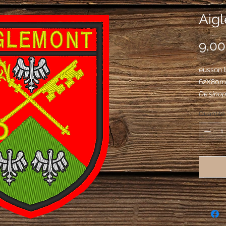
Aig
9,00
éusson 
62X80
De sinop
en point
Quantité
une clef
sautoir 