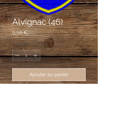
Alvignac (46)
Prix
9,00 €
Quantité
*
Ajouter au panier
écusson brodé de Alvignac (46500), 
62X80mm
D'azur à la fontaine d'or sommée
d'une statue de femme du même,
jaillissant d'azur dans un bassin
circulaire d'or.