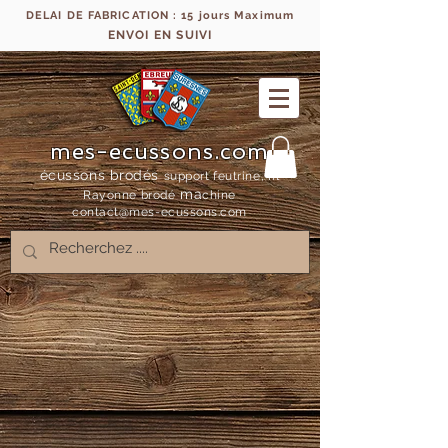
DELAI DE FABRICATION : 15 jours Maximum
ENVOI EN SUIVI
mes-ecussons.com
écussons brodés
support feutrine, fil
ma
Rayonne bro
dé
chine
contact@mes-
ecussons.com