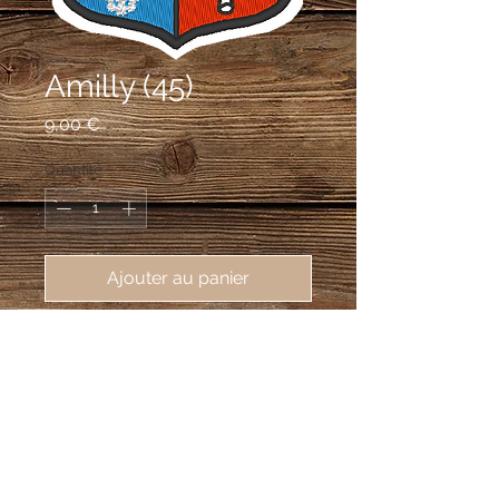
Amilly (45)
Prix
9,00 €
Quantité
*
Ajouter au panier
écusson brodé de Amilly (45200), 
62X80mm
Écartelé: au 1er d'argent à l'aigle
bicéphale de sable, au 2e de gueules
au lion d'argent, la queue fourchue et
passée en sautoir, au 3e d'azur à la