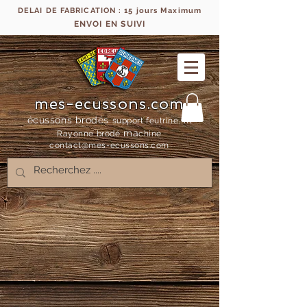
DELAI DE FABRICATION : 15 jours Maximum
ENVOI EN SUIVI
mes-ecussons.com
écussons brodés
support feutrine, fil
ma
Rayonne bro
dé
chine
contact@mes-
ecussons.com