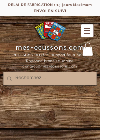
DELAI DE FABRICATION : 15 jours Maximum
ENVOI EN SUIVI
mes-ecussons.com
écussons brodés
support feutrine, fil
ma
Rayonne bro
dé
chine
contact@mes-
ecussons.com