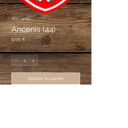
SKU : 44150
Ancenis (44)
Prix
9,00 €
Quantité
*
Ajouter au panier
écusson brodé de Ancenis (44150), 
62X80mm
De gueules à trois quintefeuilles
d'argent, chaque feuille chargée d'une
moucheture d’hermine de sable posée