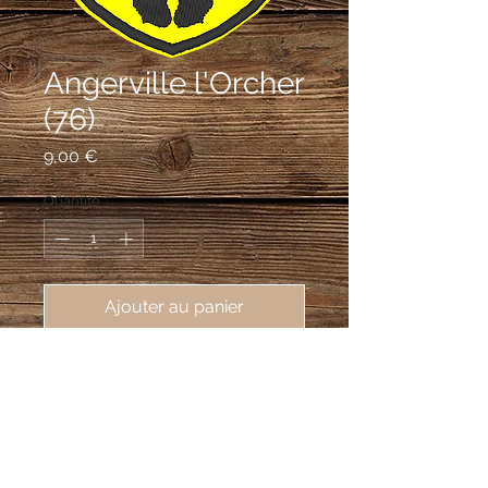
Angerville l'Orcher
(76)
Prix
9,00 €
Quantité
*
Ajouter au panier
écusson brodé de Angerville 
l'Orcher (76280), 62X80mm
D'or au léopard de gueules soutenu
d'une quintefeuille de sable.