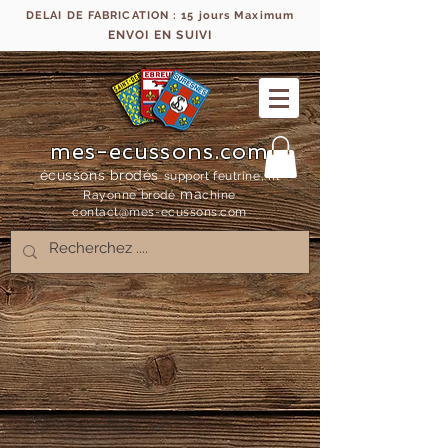
DELAI DE FABRICATION : 15 jours Maximum
ENVOI EN SUIVI
mes-ecussons.com
écussons brodés
support feutrine, fil
ma
Rayonne bro
dé
chine
contact@mes-
ecussons.com