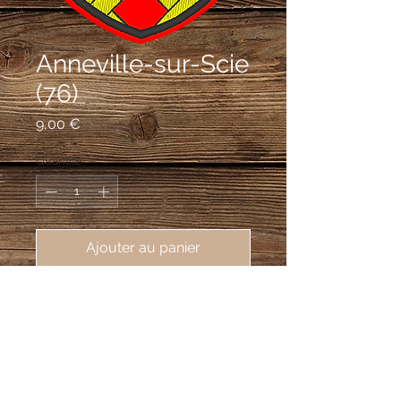
Anneville-sur-Scie
(76)
Prix
9,00 €
Quantité
*
Ajouter au panier
écusson brodé Anneville-sur-Scie 
(76590), 62X80mm
De gueules fretté d'or; à l'écusson
d'argent en abîme chargé de trois
trèfles de sinople.