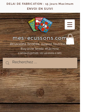
DELAI DE FABRICATION : 15 jours Maximum
ENVOI EN SUIVI
mes-ecussons.com
écussons brodés
support feutrine, fil
ma
Rayonne bro
dé
chine
contact@mes-
ecussons.com