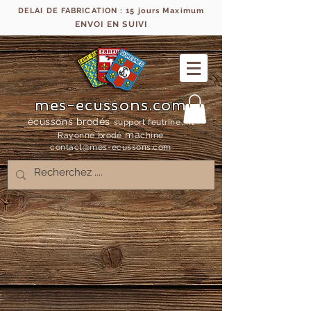
DELAI DE FABRICATION : 15 jours Maximum
ENVOI EN SUIVI
mes-ecussons.com
écussons brodés
support feutrine, fil
ma
Rayonne bro
dé
chine
contact@mes-
ecussons.com