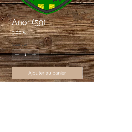
Anor (59)
Prix
9,00 €
Quantité
*
Ajouter au panier
écusson brodé Anor (59186), 62X80
mm
De sinople semé de billettes d'or, au
lion du même, armé et lampassé de
sable, brochant sur le tout.