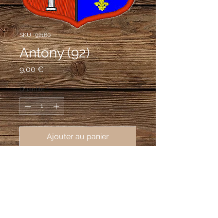
SKU : 92160
Antony (92)
Prix
9,00 €
Quantité
*
Ajouter au panier
écusson brodé ville d'Antony 
(92160), 62X80 mm
Ecartelé : au premier et au quatrième
d'azur à l'écusson cousu de sable
chargé de trois besants d'argent et