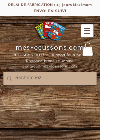
DELAI DE FABRICATION : 15 jours Maximum
ENVOI EN SUIVI
mes-ecussons.com
écussons brodés
support feutrine, fil
ma
Rayonne bro
dé
chine
contact@mes-
ecussons.com