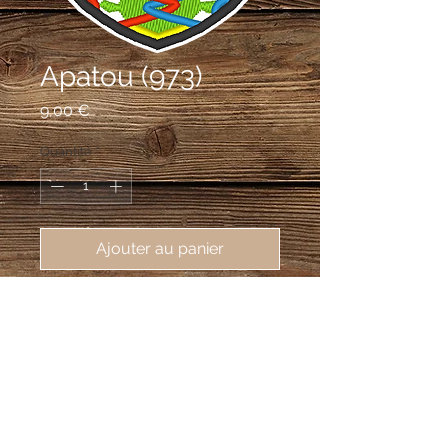
Apatou (973)
Prix
9,00 €
Quantité
*
Ajouter au panier
écusson brodé de Apatou (97310),
62X80mm
D'argent au tourteau d'azur chargé
d'un Frakatiki de sable habillé
d'argent, terrassé de sinople et
accompagné à dextre d'une bouteille