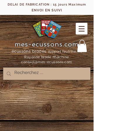
DELAI DE FABRICATION : 15 jours Maximum
ENVOI EN SUIVI
mes-ecussons.com
écussons brodés
support feutrine, fil
ma
Rayonne bro
dé
chine
contact@mes-
ecussons.com