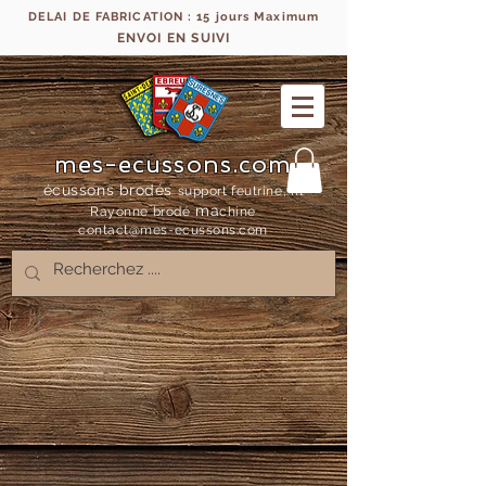
DELAI DE FABRICATION : 15 jours Maximum
ENVOI EN SUIVI
mes-ecussons.com
écussons brodés
support feutrine, fil
ma
Rayonne bro
dé
chine
contact@mes-
ecussons.com