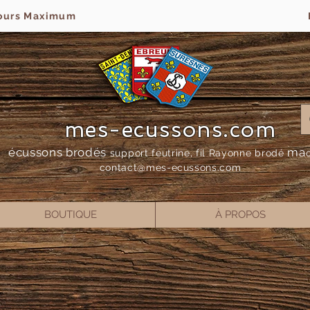
jours Maximum
mes-ecussons.com
écussons brodés
ma
support feutrine, fil Rayonne bro
dé
contact@mes-
ecussons.com
BOUTIQUE
À PROPOS