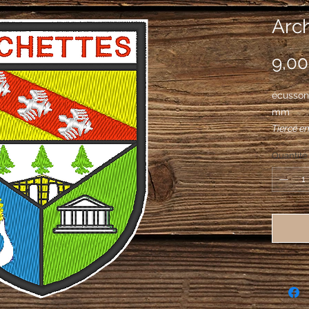
Arch
9,00
écusson
mm
Tiercé en
deux arc
Quantité
des flan
sinople 
tambour 
pal une 
sinople 
tout som
gueules 