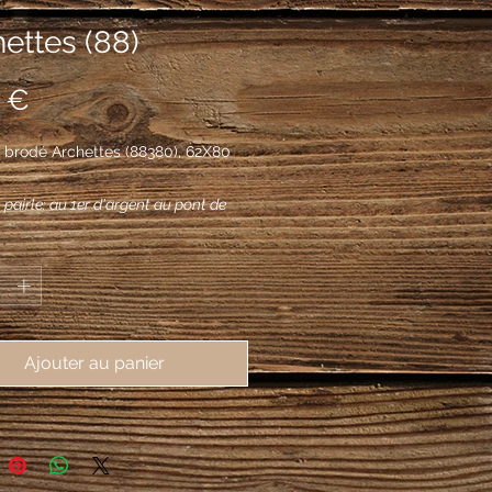
ettes (88)
Prix
 €
 brodé Archettes (88380), 62X80
 pairle: au 1er d'argent au pont de
hes d'or, maçonné de sable mouvant
*
cs et surmonté de trois sapins de
rangés en chef, au 2e d'azur au
de papeterie d'or d'où append en
bande de papier d'argent, au 3e de
Ajouter au panier
au temple de Mercure d'argent; le
mé d'un chef d'or à la bande de
chargée de trois alérions d'argent.