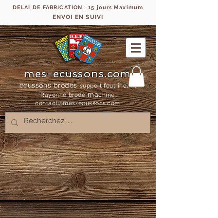
DELAI DE FABRICATION : 15 jours Maximum
ENVOI EN SUIVI
mes-ecussons.com
écussons brodés
support feutrine, fil
ma
Rayonne bro
dé
chine
contact@mes-
ecussons.com