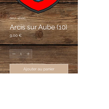
SKU : 10700
Arcis sur Aube (10)
Prix
9,00 €
Quantité
*
Ajouter au panier
écusson brodé ville d'Arcis sur Aube
(10700), 62X80 mm
D'azur aux six besants d'argent, au
chef d'or et à la bordure cousue de
gueules.