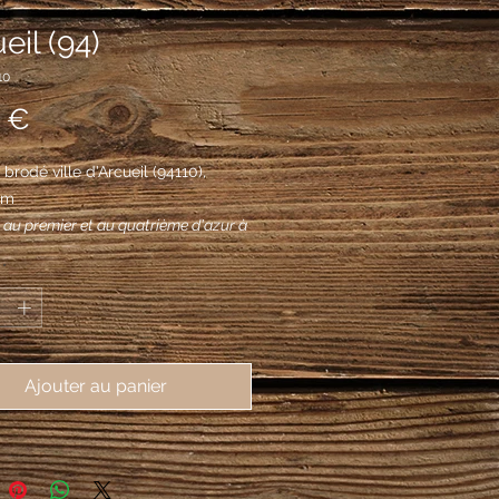
eil (94)
10
Prix
 €
brodé ville d'Arcueil (94110), 
mm
: au premier et au quatrième d'azur à
c de trois arches d'argent maçonné
*
 et posé sur une terrasse de sinople,
ème d'azur aux trois fleurs de lys
troisième d'or aux cinq tourteaux de
ordonnés en orle et surmontés d'un
Ajouter au panier
s tourteau d'azur chargé de trois
 lys d'or