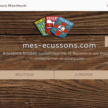
jours Maximum
mes-ecussons.com
écussons brodés
ma
support feutrine, fil Rayonne bro
dé
contact@mes-
ecussons.com
BOUTIQUE
À PROPOS