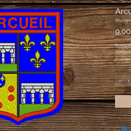
Arcu
SKU : 941
9,00
écusson 
62X80
Ecartelé
l'aquedu
Quantité
de sable
au deuxi
d'or, au 
gueules 
plus gro
fleurs de