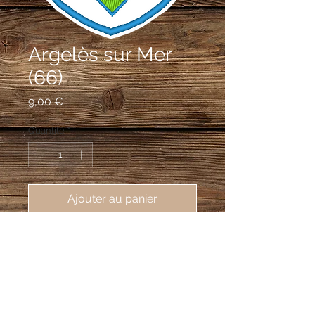
Argelès sur Mer
(66)
Prix
9,00 €
Quantité
*
Ajouter au panier
écusson brodé Argelès sur Mer
(66700), 62X80 mm
Écu en losange.
D'argent à l'argelac
[ajonc épineux] arraché de sinople
fleuri de sept pièces d'or et