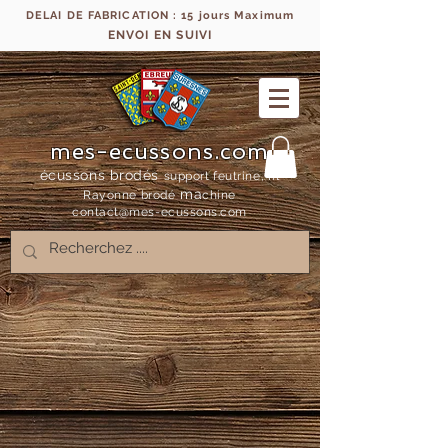
DELAI DE FABRICATION : 15 jours Maximum
ENVOI EN SUIVI
mes-ecussons.com
écussons brodés
support feutrine, fil
ma
Rayonne bro
dé
chine
contact@mes-
ecussons.com