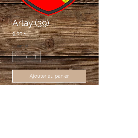
Arlay (39)
Prix
9,00 €
Quantité
*
Ajouter au panier
écusson brodé Arlay (39140), 62X80
mm
De gueules à la bande d'or chargée en
cœur d'une étoile d'azur.