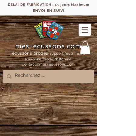
DELAI DE FABRICATION : 15 jours Maximum
ENVOI EN SUIVI
mes-ecussons.com
écussons brodés
support feutrine, fil
ma
Rayonne bro
dé
chine
contact@mes-
ecussons.com