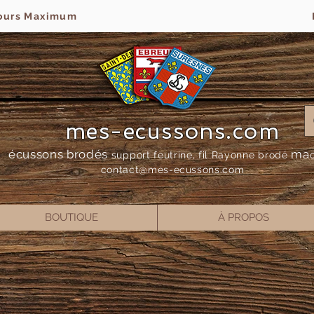
jours Maximum
mes-ecussons.com
écussons brodés
ma
support feutrine, fil Rayonne bro
dé
contact@mes-
ecussons.com
BOUTIQUE
À PROPOS