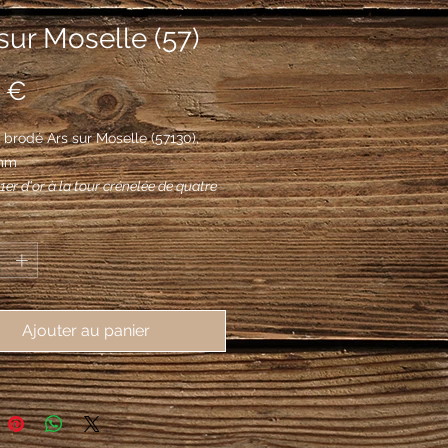
sur Moselle (57)
Prix
 €
brodé Ars sur Moselle (57130),
mm
 1er d'or à la tour crénelée de quatre
e sable, ouverte du champ sur toute
*
ur, posée sur une fasce ondée d'azur,
 gueules au dextrochère de
n, vêtu d'azur, mouvant d'une nuée
, tenant une épée du même garnie
Ajouter au panier
accostée de deux cailloux du même.