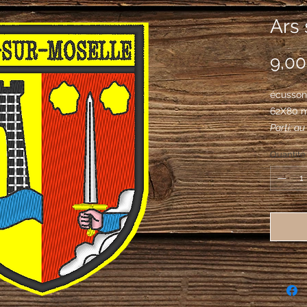
Ars 
9,00
écusson 
62X80 
Parti: au
pièces d
Quantité
sa haute
au 2e de
carnatio
d'argent
d'or et 