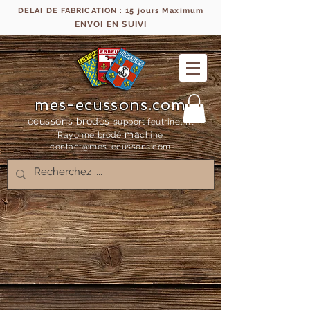
DELAI DE FABRICATION : 15 jours Maximum
ENVOI EN SUIVI
mes-ecussons.com
écussons brodés
support feutrine, fil
ma
Rayonne bro
dé
chine
contact@mes-
ecussons.com