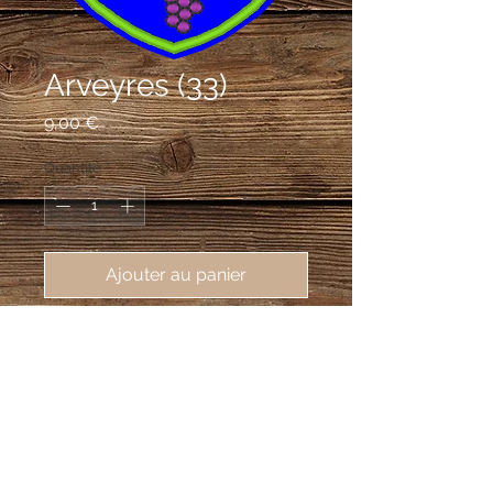
Arveyres (33)
Prix
9,00 €
Quantité
*
Ajouter au panier
écusson brodé Arveyres (33500),
62X80 mm
D'azur à la lettre capitale Oméga de
sinople chargée de deux aloses
d'argent, accompagnée en cœur d'une
croix des Templiers de gueules et en